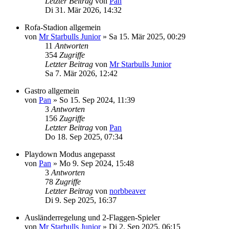
Letzter Beitrag
von
Pan
Di 31. Mär 2026, 14:32
Rofa-Stadion allgemein
von
Mr Starbulls Junior
»
Sa 15. Mär 2025, 00:29
11
Antworten
354
Zugriffe
Letzter Beitrag
von
Mr Starbulls Junior
Sa 7. Mär 2026, 12:42
Gastro allgemein
von
Pan
»
So 15. Sep 2024, 11:39
3
Antworten
156
Zugriffe
Letzter Beitrag
von
Pan
Do 18. Sep 2025, 07:34
Playdown Modus angepasst
von
Pan
»
Mo 9. Sep 2024, 15:48
3
Antworten
78
Zugriffe
Letzter Beitrag
von
norbbeaver
Di 9. Sep 2025, 16:37
Ausländerregelung und 2-Flaggen-Spieler
von
Mr Starbulls Junior
»
Di 2. Sep 2025, 06:15