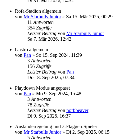
Di 31. Mär 2026, 14:32
Rofa-Stadion allgemein
von
Mr Starbulls Junior
»
Sa 15. Mär 2025, 00:29
11
Antworten
354
Zugriffe
Letzter Beitrag
von
Mr Starbulls Junior
Sa 7. Mär 2026, 12:42
Gastro allgemein
von
Pan
»
So 15. Sep 2024, 11:39
3
Antworten
156
Zugriffe
Letzter Beitrag
von
Pan
Do 18. Sep 2025, 07:34
Playdown Modus angepasst
von
Pan
»
Mo 9. Sep 2024, 15:48
3
Antworten
78
Zugriffe
Letzter Beitrag
von
norbbeaver
Di 9. Sep 2025, 16:37
Ausländerregelung und 2-Flaggen-Spieler
von
Mr Starbulls Junior
»
Di 2. Sep 2025, 06:15
5
Antworten