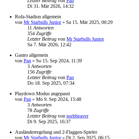
Letzter Beitrag
von
Pan
Di 31. Mär 2026, 14:32
Rofa-Stadion allgemein
von
Mr Starbulls Junior
»
Sa 15. Mär 2025, 00:29
11
Antworten
354
Zugriffe
Letzter Beitrag
von
Mr Starbulls Junior
Sa 7. Mär 2026, 12:42
Gastro allgemein
von
Pan
»
So 15. Sep 2024, 11:39
3
Antworten
156
Zugriffe
Letzter Beitrag
von
Pan
Do 18. Sep 2025, 07:34
Playdown Modus angepasst
von
Pan
»
Mo 9. Sep 2024, 15:48
3
Antworten
78
Zugriffe
Letzter Beitrag
von
norbbeaver
Di 9. Sep 2025, 16:37
Ausländerregelung und 2-Flaggen-Spieler
von
Mr Starbulls Junior
»
Di 2. Sep 2025, 06:15