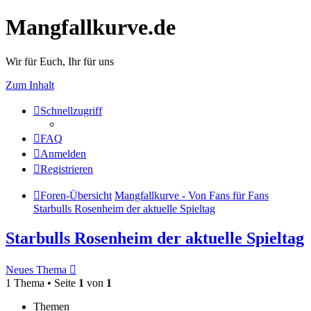
Mangfallkurve.de
Wir für Euch, Ihr für uns
Zum Inhalt
Schnellzugriff
FAQ
Anmelden
Registrieren
Foren-Übersicht
Mangfallkurve - Von Fans für Fans
Starbulls Rosenheim der aktuelle Spieltag
Starbulls Rosenheim der aktuelle Spieltag
Neues Thema
1 Thema • Seite
1
von
1
Themen