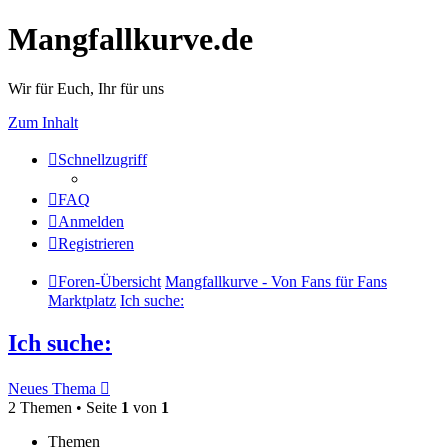
Mangfallkurve.de
Wir für Euch, Ihr für uns
Zum Inhalt
Schnellzugriff
FAQ
Anmelden
Registrieren
Foren-Übersicht
Mangfallkurve - Von Fans für Fans
Marktplatz
Ich suche:
Ich suche:
Neues Thema
2 Themen • Seite
1
von
1
Themen