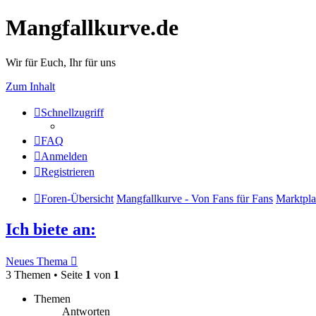
Mangfallkurve.de
Wir für Euch, Ihr für uns
Zum Inhalt
Schnellzugriff
FAQ
Anmelden
Registrieren
Foren-Übersicht
Mangfallkurve - Von Fans für Fans
Marktpla
Ich biete an:
Neues Thema
3 Themen • Seite
1
von
1
Themen
Antworten