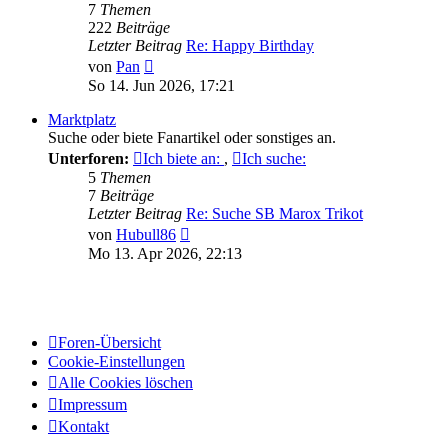
7
Themen
222
Beiträge
Letzter Beitrag
Re: Happy Birthday
Neuester
von
Pan
Beitrag
So 14. Jun 2026, 17:21
Marktplatz
Suche oder biete Fanartikel oder sonstiges an.
Unterforen:
Ich biete an:
,
Ich suche:
5
Themen
7
Beiträge
Letzter Beitrag
Re: Suche SB Marox Trikot
Neuester
von
Hubull86
Beitrag
Mo 13. Apr 2026, 22:13
Foren-Übersicht
Cookie-Einstellungen
Alle Cookies löschen
Impressum
Kontakt