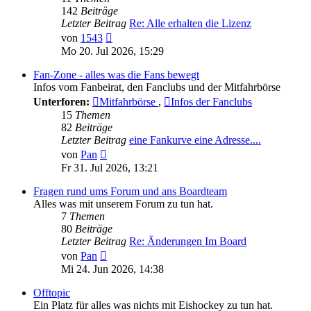
142
Beiträge
Letzter Beitrag
Re: Alle erhalten die Lizenz
Neuester
von
1543
Beitrag
Mo 20. Jul 2026, 15:29
Fan-Zone - alles was die Fans bewegt
Infos vom Fanbeirat, den Fanclubs und der Mitfahrbörse
Unterforen:
Mitfahrbörse
,
Infos der Fanclubs
15
Themen
82
Beiträge
Letzter Beitrag
eine Fankurve eine Adresse....
Neuester
von
Pan
Beitrag
Fr 31. Jul 2026, 13:21
Fragen rund ums Forum und ans Boardteam
Alles was mit unserem Forum zu tun hat.
7
Themen
80
Beiträge
Letzter Beitrag
Re: Änderungen Im Board
Neuester
von
Pan
Beitrag
Mi 24. Jun 2026, 14:38
Offtopic
Ein Platz für alles was nichts mit Eishockey zu tun hat.