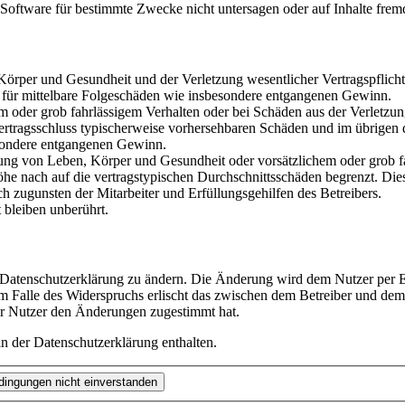
oftware für bestimmte Zwecke nicht untersagen oder auf Inhalte frem
rper und Gesundheit und der Verletzung wesentlicher Vertragspflichten
ch für mittelbare Folgeschäden wie insbesondere entgangenen Gewinn.
em oder grob fahrlässigem Verhalten oder bei Schäden aus der Verletz
i Vertragsschluss typischerweise vorhersehbaren Schäden und im übrigen
besondere entgangenen Gewinn.
ng von Leben, Körper und Gesundheit oder vorsätzlichem oder grob fah
e nach auf die vertragstypischen Durchschnittsschäden begrenzt. Dies
h zugunsten der Mitarbeiter und Erfüllungsgehilfen des Betreibers.
bleiben unberührt.
e Datenschutzerklärung zu ändern. Die Änderung wird dem Nutzer per E-
m Falle des Widerspruchs erlischt das zwischen dem Betreiber und dem 
er Nutzer den Änderungen zugestimmt hat.
n der Datenschutzerklärung enthalten.