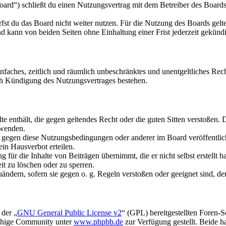
rd“) schließt du einen Nutzungsvertrag mit dem Betreiber des Boards 
fst du das Board nicht weiter nutzen. Für die Nutzung des Boards gelten
 kann von beiden Seiten ohne Einhaltung einer Frist jederzeit gekünd
 einfaches, zeitlich und räumlich unbeschränktes und unentgeltliches R
ch Kündigung des Nutzungsvertrages bestehen.
alte enthält, die gegen geltendes Recht oder die guten Sitten verstoßen. 
rwenden.
n gegen diese Nutzungsbedingungen oder anderer im Board veröffentli
in Hausverbot erteilen.
für die Inhalte von Beiträgen übernimmt, die er nicht selbst erstellt 
it zu löschen oder zu sperren.
uändern, sofern sie gegen o. g. Regeln verstoßen oder geeignet sind, 
 der „
GNU General Public License v2
“ (GPL) bereitgestellten Foren-
achige Community unter
www.phpbb.de
zur Verfügung gestellt. Beide h