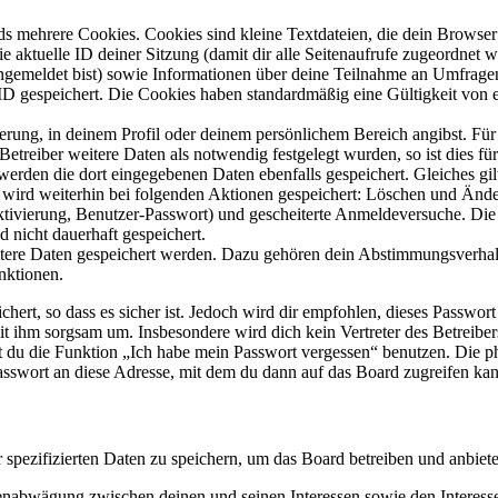
s mehrere Cookies. Cookies sind kleine Textdateien, die dein Browser 
ie aktuelle ID deiner Sitzung (damit dir alle Seitenaufrufe zugeordnet
angemeldet bist) sowie Informationen über deine Teilnahme an Umfragen
ID gespeichert. Die Cookies haben standardmäßig eine Gültigkeit von e
ierung, in deinem Profil oder deinem persönlichem Bereich angibst. Für
reiber weitere Daten als notwendig festgelegt wurden, so ist dies für 
 werden die dort eingegebenen Daten ebenfalls gespeichert. Gleiches gi
e wird weiterhin bei folgenden Aktionen gespeichert: Löschen und Änd
ktivierung, Benutzer-Passwort) und gescheiterte Anmeldeversuche. D
d nicht dauerhaft gespeichert.
eitere Daten gespeichert werden. Dazu gehören dein Abstimmungsverhal
nktionen.
ert, so dass es sicher ist. Jedoch wird dir empfohlen, dieses Passwor
it ihm sorgsam um. Insbesondere wird dich kein Vertreter des Betreibe
nst du die Funktion „Ich habe mein Passwort vergessen“ benutzen. Di
asswort an diese Adresse, mit dem du dann auf das Board zugreifen kan
r spezifizierten Daten zu speichern, um das Board betreiben und anbiet
ssenabwägung zwischen deinen und seinen Interessen sowie den Interes