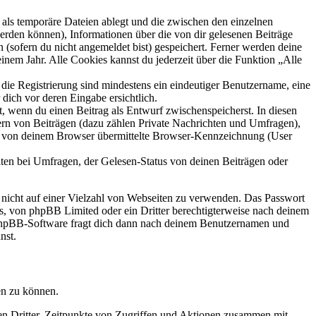
als temporäre Dateien ablegt und die zwischen den einzelnen
 werden können), Informationen über die von dir gelesenen Beiträge
 (sofern du nicht angemeldet bist) gespeichert. Ferner werden deine
inem Jahr. Alle Cookies kannst du jederzeit über die Funktion „Alle
 die Registrierung sind mindestens ein eindeutiger Benutzername, eine
dich vor deren Eingabe ersichtlich.
lt, wenn du einen Beitrag als Entwurf zwischenspeicherst. In diesen
ern von Beiträgen (dazu zählen Private Nachrichten und Umfragen),
ie von deinem Browser übermittelte Browser-Kennzeichnung (User
ten bei Umfragen, der Gelesen-Status von deinen Beiträgen oder
t nicht auf einer Vielzahl von Webseiten zu verwenden. Das Passwort
rs, von phpBB Limited oder ein Dritter berechtigterweise nach deinem
e phpBB-Software fragt dich dann nach deinem Benutzernamen und
nst.
en zu können.
sen Dritter, Zeitpunkte von Zugriffen und Aktionen zusammen mit