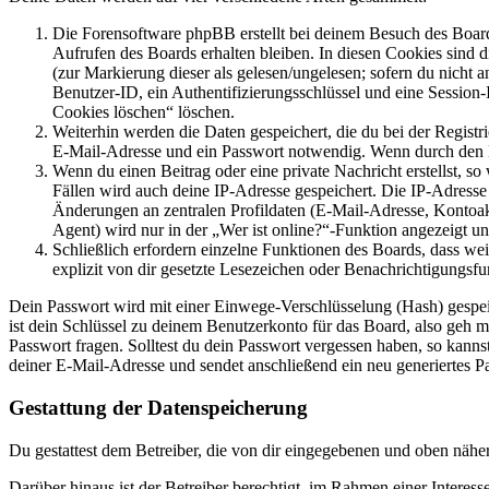
Die Forensoftware phpBB erstellt bei deinem Besuch des Board
Aufrufen des Boards erhalten bleiben. In diesen Cookies sind d
(zur Markierung dieser als gelesen/ungelesen; sofern du nicht 
Benutzer-ID, ein Authentifizierungsschlüssel und eine Session-
Cookies löschen“ löschen.
Weiterhin werden die Daten gespeichert, die du bei der Registr
E-Mail-Adresse und ein Passwort notwendig. Wenn durch den Bet
Wenn du einen Beitrag oder eine private Nachricht erstellst, so
Fällen wird auch deine IP-Adresse gespeichert. Die IP-Adress
Änderungen an zentralen Profildaten (E-Mail-Adresse, Kontoa
Agent) wird nur in der „Wer ist online?“-Funktion angezeigt un
Schließlich erfordern einzelne Funktionen des Boards, dass w
explizit von dir gesetzte Lesezeichen oder Benachrichtigungsfu
Dein Passwort wird mit einer Einwege-Verschlüsselung (Hash) gespeich
ist dein Schlüssel zu deinem Benutzerkonto für das Board, also geh m
Passwort fragen. Solltest du dein Passwort vergessen haben, so kan
deiner E-Mail-Adresse und sendet anschließend ein neu generiertes P
Gestattung der Datenspeicherung
Du gestattest dem Betreiber, die von dir eingegebenen und oben nähe
Darüber hinaus ist der Betreiber berechtigt, im Rahmen einer Intere