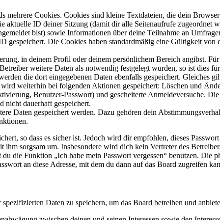
s mehrere Cookies. Cookies sind kleine Textdateien, die dein Browser 
ie aktuelle ID deiner Sitzung (damit dir alle Seitenaufrufe zugeordnet
angemeldet bist) sowie Informationen über deine Teilnahme an Umfragen
ID gespeichert. Die Cookies haben standardmäßig eine Gültigkeit von e
ierung, in deinem Profil oder deinem persönlichem Bereich angibst. Für
reiber weitere Daten als notwendig festgelegt wurden, so ist dies für 
 werden die dort eingegebenen Daten ebenfalls gespeichert. Gleiches gi
e wird weiterhin bei folgenden Aktionen gespeichert: Löschen und Änd
ktivierung, Benutzer-Passwort) und gescheiterte Anmeldeversuche. D
d nicht dauerhaft gespeichert.
eitere Daten gespeichert werden. Dazu gehören dein Abstimmungsverhal
nktionen.
ert, so dass es sicher ist. Jedoch wird dir empfohlen, dieses Passwor
it ihm sorgsam um. Insbesondere wird dich kein Vertreter des Betreibe
nst du die Funktion „Ich habe mein Passwort vergessen“ benutzen. Di
asswort an diese Adresse, mit dem du dann auf das Board zugreifen kan
r spezifizierten Daten zu speichern, um das Board betreiben und anbiet
ssenabwägung zwischen deinen und seinen Interessen sowie den Interes