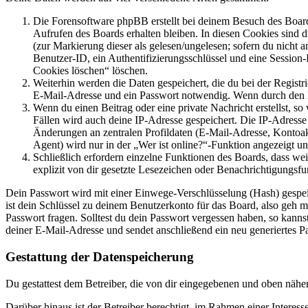
Die Forensoftware phpBB erstellt bei deinem Besuch des Board
Aufrufen des Boards erhalten bleiben. In diesen Cookies sind d
(zur Markierung dieser als gelesen/ungelesen; sofern du nicht 
Benutzer-ID, ein Authentifizierungsschlüssel und eine Session-
Cookies löschen“ löschen.
Weiterhin werden die Daten gespeichert, die du bei der Registr
E-Mail-Adresse und ein Passwort notwendig. Wenn durch den Bet
Wenn du einen Beitrag oder eine private Nachricht erstellst, so
Fällen wird auch deine IP-Adresse gespeichert. Die IP-Adress
Änderungen an zentralen Profildaten (E-Mail-Adresse, Kontoa
Agent) wird nur in der „Wer ist online?“-Funktion angezeigt un
Schließlich erfordern einzelne Funktionen des Boards, dass w
explizit von dir gesetzte Lesezeichen oder Benachrichtigungsfu
Dein Passwort wird mit einer Einwege-Verschlüsselung (Hash) gespeich
ist dein Schlüssel zu deinem Benutzerkonto für das Board, also geh m
Passwort fragen. Solltest du dein Passwort vergessen haben, so kan
deiner E-Mail-Adresse und sendet anschließend ein neu generiertes P
Gestattung der Datenspeicherung
Du gestattest dem Betreiber, die von dir eingegebenen und oben nähe
Darüber hinaus ist der Betreiber berechtigt, im Rahmen einer Intere