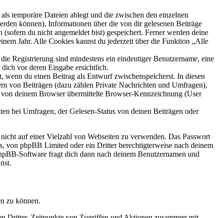
als temporäre Dateien ablegt und die zwischen den einzelnen
 werden können), Informationen über die von dir gelesenen Beiträge
 (sofern du nicht angemeldet bist) gespeichert. Ferner werden deine
inem Jahr. Alle Cookies kannst du jederzeit über die Funktion „Alle
 die Registrierung sind mindestens ein eindeutiger Benutzername, eine
dich vor deren Eingabe ersichtlich.
lt, wenn du einen Beitrag als Entwurf zwischenspeicherst. In diesen
ern von Beiträgen (dazu zählen Private Nachrichten und Umfragen),
ie von deinem Browser übermittelte Browser-Kennzeichnung (User
ten bei Umfragen, der Gelesen-Status von deinen Beiträgen oder
t nicht auf einer Vielzahl von Webseiten zu verwenden. Das Passwort
rs, von phpBB Limited oder ein Dritter berechtigterweise nach deinem
e phpBB-Software fragt dich dann nach deinem Benutzernamen und
nst.
en zu können.
sen Dritter, Zeitpunkte von Zugriffen und Aktionen zusammen mit