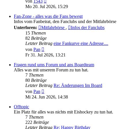
von
1543
Beitrag
Mo 20. Jul 2026, 15:29
Fan-Zone - alles was die Fans bewegt
Infos vom Fanbeirat, den Fanclubs und der Mitfahrbörse
Unterforen:
Mitfahrbörse
,
Infos der Fanclubs
15
Themen
82
Beiträge
Letzter Beitrag
eine Fankurve eine Adresse....
Neuester
von
Pan
Beitrag
Fr 31. Jul 2026, 13:21
Fragen rund ums Forum und ans Boardteam
Alles was mit unserem Forum zu tun hat.
7
Themen
80
Beiträge
Letzter Beitrag
Re: Änderungen Im Board
Neuester
von
Pan
Beitrag
Mi 24. Jun 2026, 14:38
Offtopic
Ein Platz für alles was nichts mit Eishockey zu tun hat.
7
Themen
222
Beiträge
Letzter Beitrag
Re: Happy Birthday