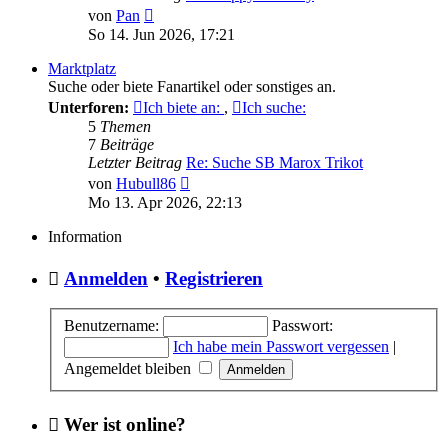
Neuester
von
Pan
Beitrag
So 14. Jun 2026, 17:21
Marktplatz
Suche oder biete Fanartikel oder sonstiges an.
Unterforen:
Ich biete an:
,
Ich suche:
5
Themen
7
Beiträge
Letzter Beitrag
Re: Suche SB Marox Trikot
Neuester
von
Hubull86
Beitrag
Mo 13. Apr 2026, 22:13
Information
Anmelden
•
Registrieren
Benutzername:
Passwort:
Ich habe mein Passwort vergessen
|
Angemeldet bleiben
Wer ist online?