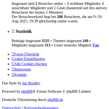
Insgesamt sind
2
Besucher online :: 0 sichtbare Mitglieder, 0
unsichtbare Mitglieder und 2 Gäste (basierend auf den aktiven
Besuchern der letzten 2 Minuten)
Der Besucherrekord liegt bei
208
Besuchern, die am Fr 29.
Aug 2025, 19:39 gleichzeitig online waren.
Statistik
Beiträge insgesamt
3535
• Themen insgesamt
249
•
Mitglieder insgesamt
313
• Unser neuestes Mitglied:
Fax
Foren-Übersicht
Cookie-Einstellungen
Alle Cookies löschen
Impressum
Kontakt
Flat Style by
Ian Bradley
Powered by
phpBB
® Forum Software © phpBB Limited
Deutsche Übersetzung durch
phpBB.de
Datenschutz
|
Nutzungsbedingungen