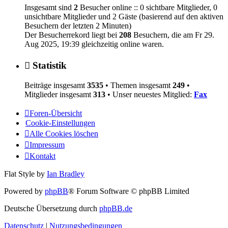
Insgesamt sind
2
Besucher online :: 0 sichtbare Mitglieder, 0
unsichtbare Mitglieder und 2 Gäste (basierend auf den aktiven
Besuchern der letzten 2 Minuten)
Der Besucherrekord liegt bei
208
Besuchern, die am Fr 29.
Aug 2025, 19:39 gleichzeitig online waren.
Statistik
Beiträge insgesamt
3535
• Themen insgesamt
249
•
Mitglieder insgesamt
313
• Unser neuestes Mitglied:
Fax
Foren-Übersicht
Cookie-Einstellungen
Alle Cookies löschen
Impressum
Kontakt
Flat Style by
Ian Bradley
Powered by
phpBB
® Forum Software © phpBB Limited
Deutsche Übersetzung durch
phpBB.de
Datenschutz
|
Nutzungsbedingungen