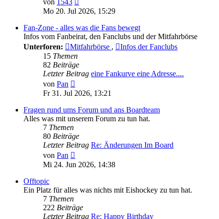
von
1543
Beitrag
Mo 20. Jul 2026, 15:29
Fan-Zone - alles was die Fans bewegt
Infos vom Fanbeirat, den Fanclubs und der Mitfahrbörse
Unterforen:
Mitfahrbörse
,
Infos der Fanclubs
15
Themen
82
Beiträge
Letzter Beitrag
eine Fankurve eine Adresse....
Neuester
von
Pan
Beitrag
Fr 31. Jul 2026, 13:21
Fragen rund ums Forum und ans Boardteam
Alles was mit unserem Forum zu tun hat.
7
Themen
80
Beiträge
Letzter Beitrag
Re: Änderungen Im Board
Neuester
von
Pan
Beitrag
Mi 24. Jun 2026, 14:38
Offtopic
Ein Platz für alles was nichts mit Eishockey zu tun hat.
7
Themen
222
Beiträge
Letzter Beitrag
Re: Happy Birthday