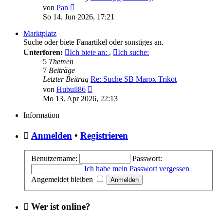
Neuester
von
Pan
Beitrag
So 14. Jun 2026, 17:21
Marktplatz
Suche oder biete Fanartikel oder sonstiges an.
Unterforen:
Ich biete an:
,
Ich suche:
5
Themen
7
Beiträge
Letzter Beitrag
Re: Suche SB Marox Trikot
Neuester
von
Hubull86
Beitrag
Mo 13. Apr 2026, 22:13
Information
Anmelden
•
Registrieren
Benutzername:
Passwort:
Ich habe mein Passwort vergessen
|
Angemeldet bleiben
Wer ist online?