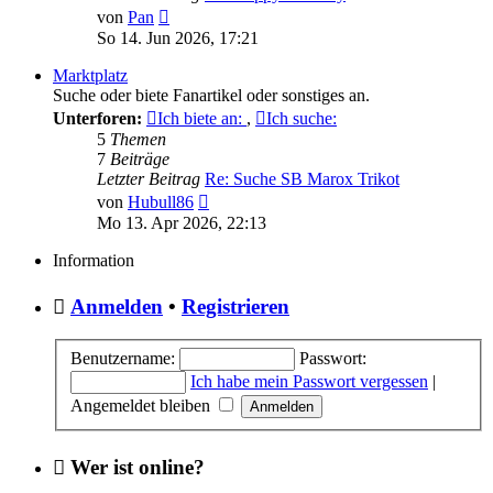
Neuester
von
Pan
Beitrag
So 14. Jun 2026, 17:21
Marktplatz
Suche oder biete Fanartikel oder sonstiges an.
Unterforen:
Ich biete an:
,
Ich suche:
5
Themen
7
Beiträge
Letzter Beitrag
Re: Suche SB Marox Trikot
Neuester
von
Hubull86
Beitrag
Mo 13. Apr 2026, 22:13
Information
Anmelden
•
Registrieren
Benutzername:
Passwort:
Ich habe mein Passwort vergessen
|
Angemeldet bleiben
Wer ist online?