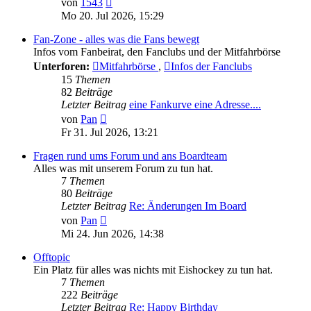
von
1543
Beitrag
Mo 20. Jul 2026, 15:29
Fan-Zone - alles was die Fans bewegt
Infos vom Fanbeirat, den Fanclubs und der Mitfahrbörse
Unterforen:
Mitfahrbörse
,
Infos der Fanclubs
15
Themen
82
Beiträge
Letzter Beitrag
eine Fankurve eine Adresse....
Neuester
von
Pan
Beitrag
Fr 31. Jul 2026, 13:21
Fragen rund ums Forum und ans Boardteam
Alles was mit unserem Forum zu tun hat.
7
Themen
80
Beiträge
Letzter Beitrag
Re: Änderungen Im Board
Neuester
von
Pan
Beitrag
Mi 24. Jun 2026, 14:38
Offtopic
Ein Platz für alles was nichts mit Eishockey zu tun hat.
7
Themen
222
Beiträge
Letzter Beitrag
Re: Happy Birthday