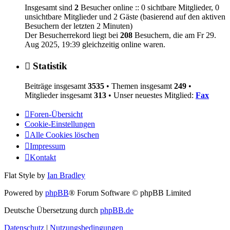
Insgesamt sind
2
Besucher online :: 0 sichtbare Mitglieder, 0
unsichtbare Mitglieder und 2 Gäste (basierend auf den aktiven
Besuchern der letzten 2 Minuten)
Der Besucherrekord liegt bei
208
Besuchern, die am Fr 29.
Aug 2025, 19:39 gleichzeitig online waren.
Statistik
Beiträge insgesamt
3535
• Themen insgesamt
249
•
Mitglieder insgesamt
313
• Unser neuestes Mitglied:
Fax
Foren-Übersicht
Cookie-Einstellungen
Alle Cookies löschen
Impressum
Kontakt
Flat Style by
Ian Bradley
Powered by
phpBB
® Forum Software © phpBB Limited
Deutsche Übersetzung durch
phpBB.de
Datenschutz
|
Nutzungsbedingungen