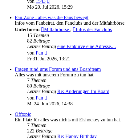
von
1543
Beitrag
Mo 20. Jul 2026, 15:29
Fan-Zone - alles was die Fans bewegt
Infos vom Fanbeirat, den Fanclubs und der Mitfahrbörse
Unterforen:
Mitfahrbörse
,
Infos der Fanclubs
15
Themen
82
Beiträge
Letzter Beitrag
eine Fankurve eine Adresse....
Neuester
von
Pan
Beitrag
Fr 31. Jul 2026, 13:21
Fragen rund ums Forum und ans Boardteam
Alles was mit unserem Forum zu tun hat.
7
Themen
80
Beiträge
Letzter Beitrag
Re: Änderungen Im Board
Neuester
von
Pan
Beitrag
Mi 24. Jun 2026, 14:38
Offtopic
Ein Platz für alles was nichts mit Eishockey zu tun hat.
7
Themen
222
Beiträge
Letzter Beitrag
Re: Happy Birthday