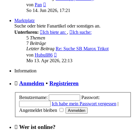
Neuester
von
Pan
Beitrag
So 14. Jun 2026, 17:21
Marktplatz
Suche oder biete Fanartikel oder sonstiges an.
Unterforen:
Ich biete an:
,
Ich suche:
5
Themen
7
Beiträge
Letzter Beitrag
Re: Suche SB Marox Trikot
Neuester
von
Hubull86
Beitrag
Mo 13. Apr 2026, 22:13
Information
Anmelden
•
Registrieren
Benutzername:
Passwort:
Ich habe mein Passwort vergessen
|
Angemeldet bleiben
Wer ist online?